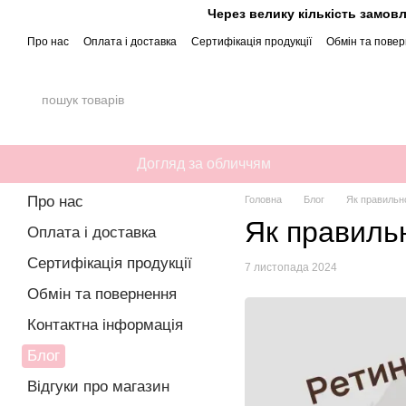
Перейти до основного контенту
Через велику кількість замовл
Про нас
Оплата і доставка
Сертифікація продукції
Обмін та пове
Політика конфіденційності
Публічний договір (Оферта)
Догляд за обличчям
Про нас
Головна
Блог
Як правильно
Як правильн
Оплата і доставка
Сертифікація продукції
7 листопада 2024
Обмін та повернення
Контактна інформація
Блог
Відгуки про магазин