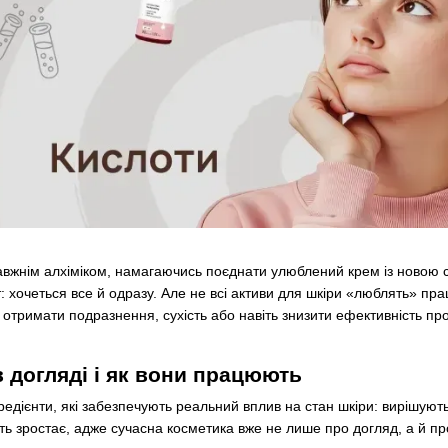
авжнім алхіміком, намагаючись поєднати улюблений крем із новою 
 хочеться все й одразу. Але не всі активи для шкіри «люблять» пра
 отримати подразнення, сухість або навіть знизити ефективність про
в догляді і як вони працюють
нгредієнти, які забезпечують реальний вплив на стан шкіри: вирішую
ть зростає, адже сучасна косметика вже не лише про догляд, а й пр