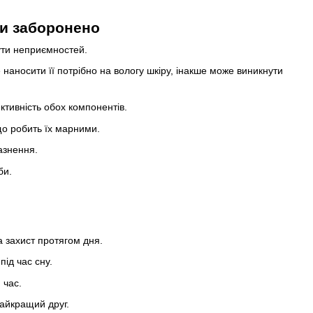
ти заборонено
нути неприємностей.
 наносити її потрібно на вологу шкіру, інакше може виникнути
ктивність обох компонентів.
що робить їх марними.
азнення.
би.
 захист протягом дня.
ід час сну.
 час.
найкращий друг.