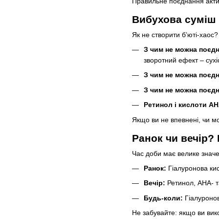
Правильне поєднання активі
Вибухова суміш 
Як не створити б’юті-хаос?
З чим не можна поєд
зворотний ефект – сухі
З чим не можна поєд
З чим не можна поєд
Ретинол і кислоти А
Якщо ви не впевнені, чи мо
Ранок чи вечір?
Час доби має велике значе
Ранок:
Гіалуронова кис
Вечір:
Ретинол, АНА- т
Будь-коли:
Гіалуронов
Не забувайте: якщо ви вик