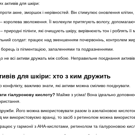
 активів для шкіри:
проти акне, зморшок і нерівностей. Він стимулює оновлення клітин
– королева зволоження. Її молекули притягують вологу, допомагаю
– природні пілінги, які очищують шкіру, вирівнюють тон і роблять її 
льний солдат: працює над зменшенням почервонінь, контролем жир
 борець із пігментацією, запаленнями та подразненнями.
о не всі активи дружать між собою. Неправильне поєднання активів
тивів для шкіри: хто з ким дружить
 конфлікту, важливо знати, які активи можна сміливо поєднувати.
ати гіалуронову кислоту?
Майже з усіма! Вона ідеально доповню
користання.
дружби. Його можна використовувати разом із азелаїновою кислотою
д ми використовуємо вранці, то засіб з ретинолом можна використо
рацює у гармонії з АНА-кислотами, ретинолом та гіалуроновою кис