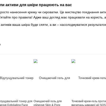
оли активи для шкіри працюють на вас
просто нанесення крему чи сироватки. Це мистецтво поєднання активі
ятайте про правила! Адже ваш догляд має працювати на користь, а
ктивів ваша шкіра буде сяяти, а ви – насолоджуватися результато
о
длущувальний тонер для
Очищаючий гель для
Точковий крем-гель проти
иччя Exfoliating Face
обличчя Skin & Pore
висипань швидкої дії SOS