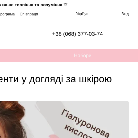
 ваше терпіння та розуміння
💛
Укр
Рус
Вхід
програма
Співпраця
+38 (068) 377-03-74
Набори
нти у догляді за шкірою