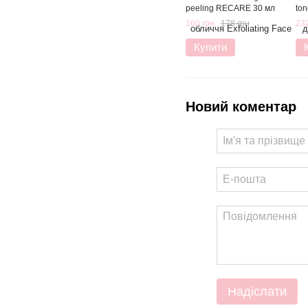
peeling RECARE 30 мл
to
160 грн
178 грн
232
Купити
Новий коментар
Надіслати