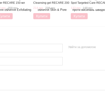
ner RECARE 150 мл
Cleansing gel RECARE 200
Spot Targeted Care REC
мл
15 мл
 грн
258 грн
214 грн
238 грн
133 грн
148 грн
Купити
Купити
Купити
Увійти за допомогою