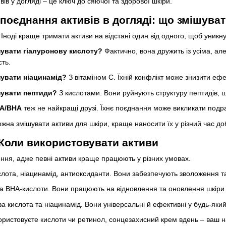
в у догляді – це ключ до сяючої та здорової шкіри.
поєднання активів в догляді: що змішува
 Іноді краще тримати активи на відстані один від одного, щоб уник
нувати гіалуронову кислоту?
Фактично, вона дружить із усіма, але
сть.
нувати ніацинамід?
З вітаміном С. Їхній конфлікт може знизити ефе
нувати пептиди?
З кислотами. Вони руйнують структуру пептидів, 
НА/ВНА
теж не найкращі друзі. Їхнє поєднання може викликати подр
жна змішувати активи для шкіри, краще наносити їх у різний час до
 Коли використовувати активи
ння, адже певні активи краще працюють у різних умовах.
лота, ніацинамід, антиоксиданти. Вони забезпечують зволоження та
а ВНА-кислоти. Вони працюють на відновлення та оновлення шкіри п
а кислота та ніацинамід. Вони універсальні й ефективні у будь-який
ористовуєте кислоти чи ретинол, сонцезахисний крем вдень – ваш 