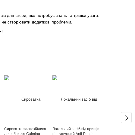
в для шкіри, яке потребує знань та трішки уваги.
 не створювати додаткові проблеми.
м!
Сироватка заспокійлива
Локальний засіб від прищів
для обличчя Calming
підсушуючий Anti-Pimple