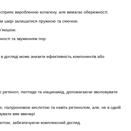
, сприяє виробленню колагену, але вимагає обережності.
чи шкірі залишатися пружною та сяючою.
м’якішою.
ності та звуженням пор.
 в догляді може знизити ефективність компонентів або
є ретинол, пептиди та ніацинамід, допомагаючи зволожувати
, гіалуроновою кислотою та навіть ретинолом, але, не в одній
вувати вже ввечері.
лотою, забезпечуючи комплексний догляд.