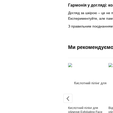
Гармонія у догляді: к
Догляд за шкірою – це не 
Експериментуйте, але пам’
З правильним поєднанням а
Ми рекомендуєм
Кислотний пілінг для
Ві
обличчя Exfoliating Face
обл