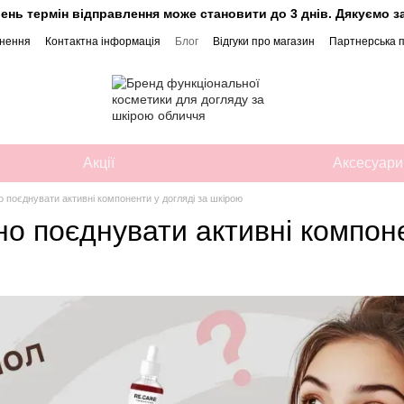
ень термін відправлення може становити до 3 днів. Дякуємо за
рнення
Контактна інформація
Блог
Відгуки про магазин
Партнерська 
Акції
Аксесуари
 поєднувати активні компоненти у догляді за шкірою
о поєднувати активні компоне