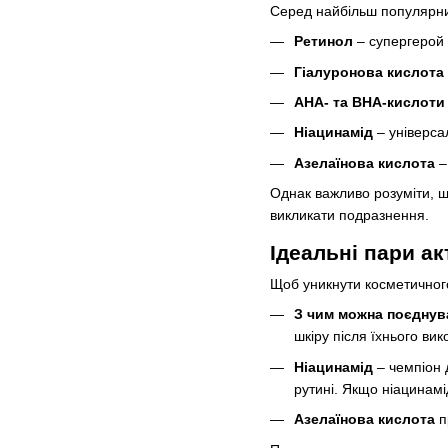
Серед найбільш популярних
Ретинол
– супергерой 
Гіалуронова кислота
АНА- та ВНА-кислоти
Ніацинамід
– універса
Азелаїнова кислота
–
Однак важливо розуміти, щ
викликати подразнення.
Ідеальні пари ак
Щоб уникнути косметичного
З чим можна поєднув
шкіру після їхнього ви
Ніацинамід
– чемпіон 
рутині. Якщо ніацинамі
Азелаїнова кислота
п