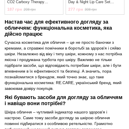
CO2 Carboxy Therapy
Day & Night Lip Care Set
RECARE
RECARE
187 грн
277 грн
208 грн
308 грн
Настав час для ефективного догляду за
обличчям: функціональна косметика, яка
дійсно працює
Сучасна косметика для обличчя – це не просто баночки з
кремами, а справжні помічники в боротьбі за здоров'я і сяйво
шкіри. Незалежно від віку і типу шкіри, кожному з нас потрібна
якісна і продумана турбота про шкіру. Важливо не тільки
підібрати засоби, що відповідають потребам шкіри, але і бути
впевненим в їх ефективності та безпеці. А значить, пора
познайомитися з брендом, який точно знає, що таке
функціональна косметика: RE.CARE, український бренд, який
завоював довіру покупців.
Які бувають засоби для догляду за обличчям
і навіщо вони потрібні?
Шкіра обличчя – чутливий індикатор нашого здоров'я і
настрою. Саме тому засоби догляду за шкірою обличчя
повинні підбиратися з особливою ретельністю. Грамотно