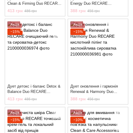
Сlean & Firming Duo RECARE
Energy Duo RECARE
пінка для вмивання та
бульбашковий тонер та
413 грн
388 грн
486 грн
456 грн
мультипептидна сироватка
сироватка з вітаміном С
Акція
Акція
−15%
−15%
Дует детокс і баланс Detox &
Дует оновлення і гармонія
Balance Duo RECARE
Renewal & Harmony Duo
очищаючий гель та
RECARE кислотний пілінг та
413 грн
388 грн
486 грн
456 грн
сироватка-детокс
заспокійлива сироватка
Акція
Акція
−15%
−10%