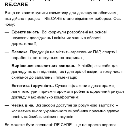
RE.CARE
Якщо ви хочете купити косметику для догляду за обличчям,
яка дійсно працює – RE.CARE стане відмінним вибором. Ось
чому:
Ефективність.
Всі формули розроблені на основі
наукових досліджень і клінічних знань в області
дерматології;
Безпека.
Продукція не містить агресивних ПАР, спирту і
парабенів, не тестується на тваринах;
Вирішення конкретних завдань.
У лінійці є засоби для
догляду як для підлітків, так і для зрілої шкіри, в тому числі
схильної до запалень і пігментації;
Естетика і зручність.
Сучасні флакони з дозаторами,
легкі текстури і приємні аромати роблять щоденний ритуал
догляду максимально комфортним;
Чесна ціна.
Всі засоби доступні за розумною вартістю –
косметика цього українського виробника приємно здивує
навіть найвибагливіших покупців.
Ви можете бути впевнені: RE.CARE – це не просто чергова