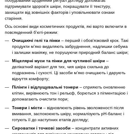
побудований щоденний ритуал догляду допомагає
підтримувати здоров'я шкіри, покращувати її текстуру,
захищати від зовнішніх факторів і уповільнювати ознаки
старіння.
Ось основні види косметичних продуктів, які варто включити в
повсякденний б'юті-режим:
Очищаючі гелі та пінки
– перший і обов'язковий крок. Такі
продукти м'яко видаляють забруднення, надлишки себума
і залишки макіяжу, не порушуючи природний баланс шкіри;
Міцелярні муси та пінки для чутливої шкіри
–
делікатний варіант для тих, чия шкіра схильна до
подразнень і сухості. Ці засоби м'яко очищають і дарують
відчуття комфорту;
Пілінги і відлущувальні тонери
– сприяють оновленню
клітин, вирівнюють тон і рельєф, борються з пігментацією і
допомагають очистити пори;
Тонери і місти
– відновлюють рівень зволоженості після
вмивання, заспокоюють шкіру, нормалізують pH-баланс і
готують її до наступних етапів догляду;
Сироватки і точкові засоби
– концентрати активних