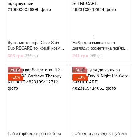
1
Дует чиста шкіра Clear Skin
Набір для вмивання та
Duo RECARE точковий крем-
догляду: косметична пов'язка
гель та локальний засіб від
та напульсники Clean & Care
303 грн
241 грн
356 грн
268 грн
прищів підсушуючий
Accessories Set RECARE
Акція
Акція
−10%
−10%
Набір карбокситерапії 3-Step
Набір для догляду за губами