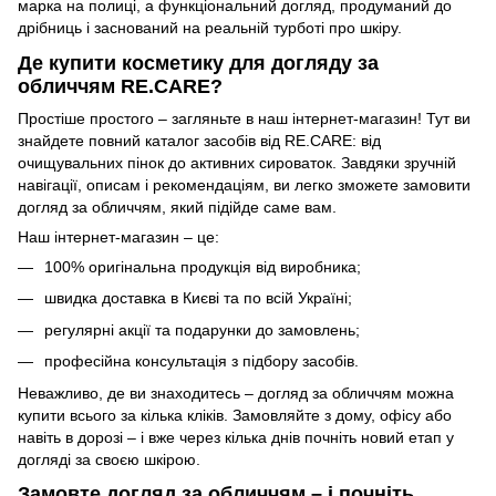
марка на полиці, а функціональний догляд, продуманий до
дрібниць і заснований на реальній турботі про шкіру.
Де купити косметику для догляду за
обличчям RE.CARE?
Простіше простого – загляньте в наш інтернет-магазин! Тут ви
знайдете повний каталог засобів від RE.CARE: від
очищувальних пінок до активних сироваток. Завдяки зручній
навігації, описам і рекомендаціям, ви легко зможете замовити
догляд за обличчям, який підійде саме вам.
Наш інтернет-магазин – це:
100% оригінальна продукція від виробника;
швидка доставка в Києві та по всій Україні;
регулярні акції та подарунки до замовлень;
професійна консультація з підбору засобів.
Неважливо, де ви знаходитесь – догляд за обличчям можна
купити всього за кілька кліків. Замовляйте з дому, офісу або
навіть в дорозі – і вже через кілька днів почніть новий етап у
догляді за своєю шкірою.
Замовте догляд за обличчям – і почніть