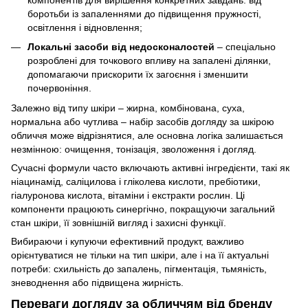
компонентів для вирішення конкретних завдань: від
боротьби із запаленнями до підвищення пружності,
освітлення і відновлення;
Локальні засоби від недосконалостей
– спеціально
розроблені для точкового впливу на запалені ділянки,
допомагаючи прискорити їх загоєння і зменшити
почервоніння.
Залежно від типу шкіри – жирна, комбінована, суха,
нормальна або чутлива – набір засобів догляду за шкірою
обличчя може відрізнятися, але основна логіка залишається
незмінною: очищення, тонізація, зволоження і догляд.
Сучасні формули часто включають активні інгредієнти, такі як
ніацинамід, саліцилова і гліколева кислоти, пребіотики,
гіалуронова кислота, вітаміни і екстракти рослин. Ці
компоненти працюють синергічно, покращуючи загальний
стан шкіри, її зовнішній вигляд і захисні функції.
Вибираючи і купуючи ефективний продукт, важливо
орієнтуватися не тільки на тип шкіри, але і на її актуальні
потреби: схильність до запалень, пігментація, тьмяність,
зневоднення або підвищена жирність.
Переваги догляду за обличчям від бренду