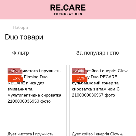
Набори
Duo товари
Фільтр
За популярністю
Акція
Акція
−15%
−15%
Дует чистота і пружність
Дует сяйво і енергія Glow &