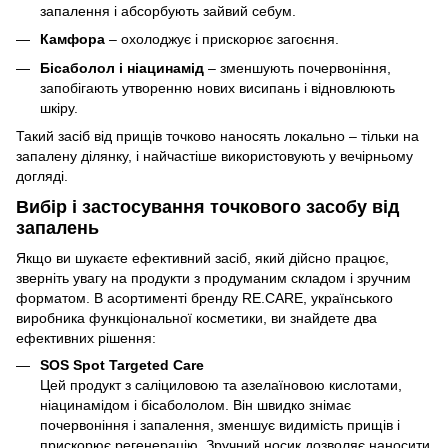
запалення і абсорбують зайвий себум.
Камфора
– охолоджує і прискорює загоєння.
Бісаболол і ніацинамід
– зменшують почервоніння,
запобігають утворенню нових висипань і відновлюють
шкіру.
Такий засіб від прищів точково наносять локально – тільки на
запалену ділянку, і найчастіше використовують у вечірньому
догляді.
Вибір і застосування точкового засобу від
запалень
Якщо ви шукаєте ефективний засіб, який дійсно працює,
зверніть увагу на продукти з продуманим складом і зручним
форматом. В асортименті бренду RE.CARE, українського
виробника функціональної косметики, ви знайдете два
ефективних рішення:
SOS Spot Targeted Care
Цей продукт з саліциловою та азелаїновою кислотами,
ніацинамідом і бісабололом. Він швидко знімає
почервоніння і запалення, зменшує видимість прищів і
прискорює регенерацію. Зручний носик дозволяє наносити