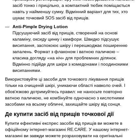
засіб тонко і прицільно, а компактний тюбик поміщається
навіть у найменшу сумку. Відмінний варіант для тих, хто
шукає точковий SOS засіб від прищів.
Anti-Pimple Drying Lotion
Підсушуючий засіб від прищів, створений на основі
каламіну, оксиду цинку і камфори. Швидко підсушує
висипання, заспокоює шкіру і перешкоджає поширенню
запалень. Формат з флаконом і ватною паличкою –
класика догляду «на ніч» для проблемних ділянок.
Відмінно підійде для шкіри з комедонами і поодинокими
висипаннями.
Використовуйте ці засоби для точкового лікування прищів
тільки на очищеній шкірі, уникаючи області навколо очей. І
обов'язково дотримуйтесь правил: не наносьте повторно
ватною паличкою, не комбінуйте одночасно з кислотними
засобами на всьому обличчі, захищайте шкіру від сонця.
Де купити засіб від прищів точкової дії
Купити ефективні експрес засоби від прищів ви можете в
офіційному інтернет-магазині RE.CARE. У нашому інтернет-
магазині ви завжди можете розраховувати на оригінальні