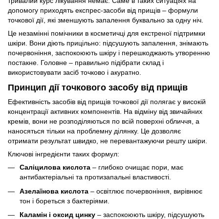
тривалий курс лікування немає. Саме в таких ситуаціях на
допомогу приходять експрес-засоби від прищів – формули
точкової дії, які зменшують запалення буквально за одну ніч.
Це незамінні помічники в косметичці для екстреної підтримки
шкіри. Вони діють прицільно: підсушують запалення, знімають
почервоніння, заспокоюють шкіру і перешкоджають утворенню
постакне. Головне – правильно підібрати склад і
використовувати засіб точково і акуратно.
Принцип дії точкового засобу від прищів
Ефективність засобів від прищів точкової дії полягає у високій
концентрації активних компонентів. На відміну від звичайних
кремів, вони не розподіляються по всій поверхні обличчя, а
наносяться тільки на проблемну ділянку. Це дозволяє
отримати результат швидко, не перевантажуючи решту шкіри.
Ключові інгредієнти таких формул:
Саліцилова кислота
– глибоко очищає пори, має
антибактеріальні та протизапальні властивості.
Азелаїнова кислота
– освітлює почервоніння, вирівнює
тон і бореться з бактеріями.
Каламін і оксид цинку
– заспокоюють шкіру, підсушують