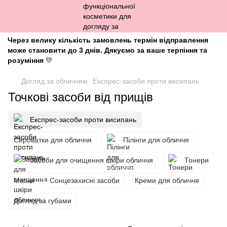
Через велику кількість замовлень термін відправлення
може становити до 3 днів. Дякуємо за ваше терпіння та
розуміння
💛
Догляд за обличчям
Експрес-засоби проти висипань
Точкові засоби від прищів
Експрес-засоби проти висипань
Сироватки для обличчя
Пілінги для обличчя
Засоби для очищення шкіри обличчя
Тонери
Маски
Сонцезахисні засоби
Креми для обличчя
Догляд за губами