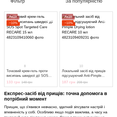
Фільтр
За популярністю
Акція
Акція
−10%
−10%
8
10
Точковий крем-гель проти
Локальний засіб від прищів
висипань швидкої дії SOS
підсушуючий Anti-Pimple
Spot Targeted Care RECARE
Drying lotion RECARE 10 мл
133 грн
187 грн
148 грн
208 грн
15 мл
Експрес-засіб від прищів: точна допомога в
потрібний момент
Прищик, що з'явився невчасно, здатний зіпсувати настрій і
впевненість у собі. Особливо якщо подія важлива, а часу на