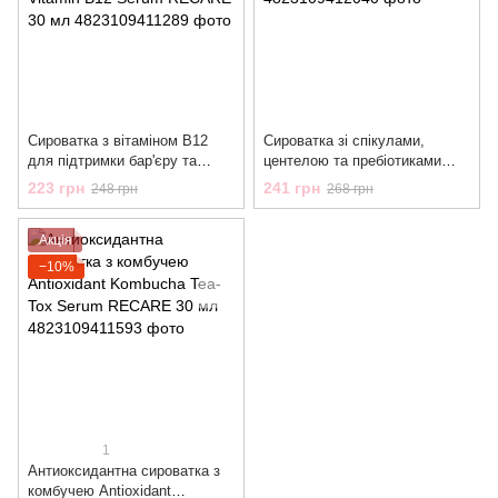
Сироватка з вітаміном В12
Сироватка зі спікулами,
для підтримки бар'єру та
центелою та пребіотиками
заспокоєння шкіри Barrier
Centella Biome Spicule Serum
223 грн
241 грн
248 грн
268 грн
Support & Soothing Vitamin
RECARE 30 мл
B12 Serum RECARE 30 мл
Акція
−10%
1
Антиоксидантна сироватка з
комбучею Antioxidant