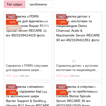
Тип шкіри:
проблемна
Акція
Акція
−10%
−10%
Новинка
10
Сироватка з PDRN спікулами
Сироватка-детокс з вугіллям,
для відновлення шкіри
кислотами та ніацинамідом
обличчя Repair PDRN Spicule
Detox Charcoal, Acids &
241 грн
223 грн
268 грн
248 грн
Serum RECARE 30 мл
Niacinamide Serum RECARE
30 мл
Акція
Акція
−10%
−10%