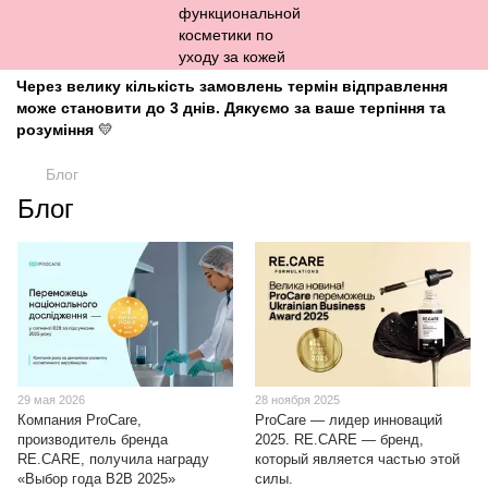
Через велику кількість замовлень термін відправлення
може становити до 3 днів. Дякуємо за ваше терпіння та
розуміння
💛
Блог
Блог
29 мая 2026
28 ноября 2025
Компания ProCare,
ProCare — лидер инноваций
производитель бренда
2025. RE.CARE — бренд,
RE.CARE, получила награду
который является частью этой
«Выбор года B2B 2025»
силы.