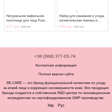
1
Натуральное вафельное
Набор для умывания и ухода:
полотенце для лица Pure
косметическая повязка и
Waffle RECARE
напульсники Clean & Care
277 грн
241 грн
308 грн
268 грн
Accessories Set RECARE
+38 (068) 377-03-74
Контактная информация
Полная версия сайта
RE.CARE — это бренд функциональной косметики по уходу
за кожей лица и коррекции несовершенств кожи. Вся продукция
бренда создается в собственном R&D центре по инновационным
ингредиентам на сертифицированном GMP производстве.
Укр
Рус