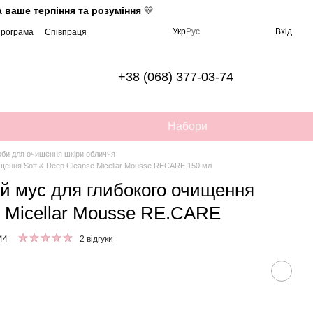
 ваше терпіння та розуміння
💛
Укр
Рус
Вхід
програма
Співпраця
+38 (068) 377-03-74
Набори
би для очищення шкіри обличчя
ищення Soft & Deep Cleanse Micellar Mousse RECARE 150 мл
й мус для глибокого очищення
e Micellar Mousse RE.CARE
44
2 відгуки