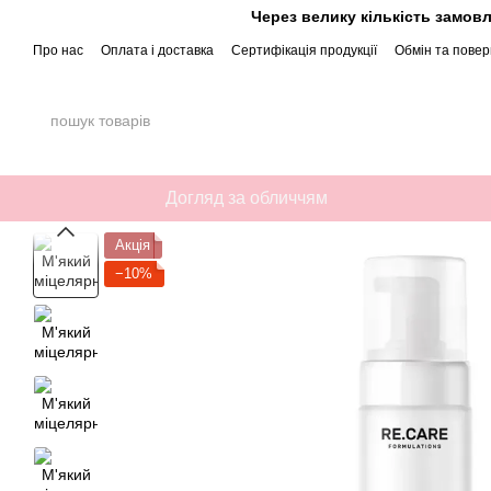
Перейти до основного контенту
Через велику кількість замовл
Про нас
Оплата і доставка
Сертифікація продукції
Обмін та пове
Політика конфіденційності
Публічний договір (Оферта)
Догляд за обличчям
Акція
−10%