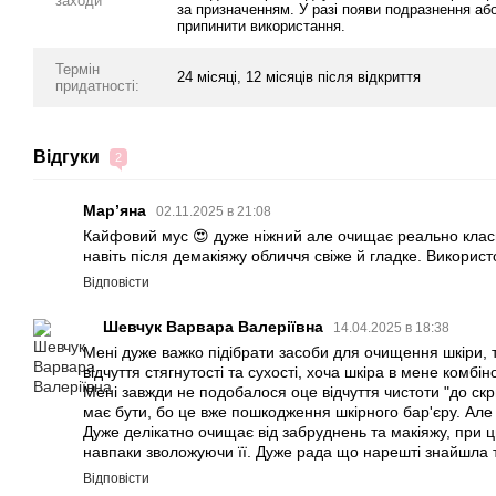
заходи
за призначенням. У разі появи подразнення а
припинити використання.
Термін
24 місяці, 12 місяців після відкриття
придатності:
Відгуки
2
Мар’яна
02.11.2025 в 21:08
Кайфовий мус 😍 дуже ніжний але очищає реально класно
навіть після демакіяжу обличчя свіже й гладке. Викорис
Відповісти
Шевчук Варвара Валеріївна
14.04.2025 в 18:38
Мені дуже важко підібрати засоби для очищення шкіри, т
відчуття стягнутості та сухості, хоча шкіра в мене комбі
Мені завжди не подобалося оце відчуття чистоти "до скри
має бути, бо це вже пошкодження шкірного бар'єру. Але 
Дуже делікатно очищає від забруднень та макіяжу, при 
навпаки зволожуючи її. Дуже рада що нарешті знайшла т
Відповісти