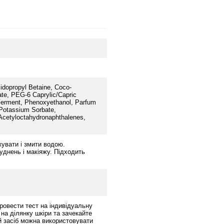
idopropyl Betaine, Coco-
te, PEG-6 Caprylic/Capric
erment, Phenoxyethanol, Parfum
Potassium Sorbate,
 Acetyloctahydronaphthalenes,
увати і змити водою.
днень і макіяжу. Підходить
овести тест на індивідуальну
 на ділянку шкіри та зачекайте
ій засіб можна використовувати