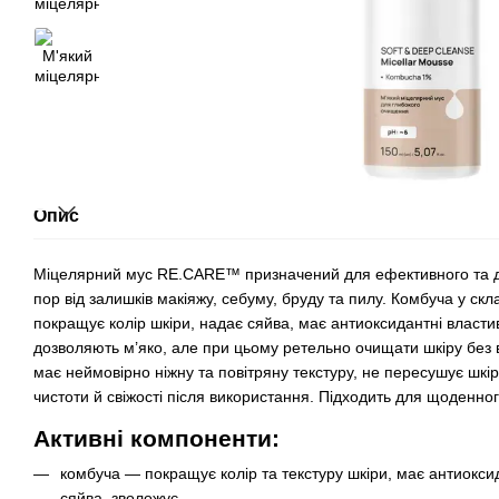
Опис
Міцелярний мус RE.CARE™ призначений для ефективного та д
пор від залишків макіяжу, себуму, бруду та пилу. Комбуча у скл
покращує колір шкіри, надає сяйва, має антиоксидантні власти
дозволяють м’яко, але при цьому ретельно очищати шкіру без в
має неймовірно ніжну та повітряну текстуру, не пересушує шкі
чистоти й свіжості після використання. Підходить для щоденног
Активні компоненти:
комбуча — покращує колір та текстуру шкіри, має антиокси
сяйва, зволожує.