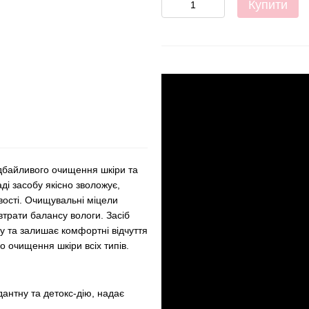
Купити
байливого очищення шкіри та
аді засобу якісно зволожує,
вості. Очищувальні міцели
трати балансу вологи. Засіб
ру та залишає комфортні відчуття
о очищення шкіри всіх типів.
дантну та детокс-дію, надає