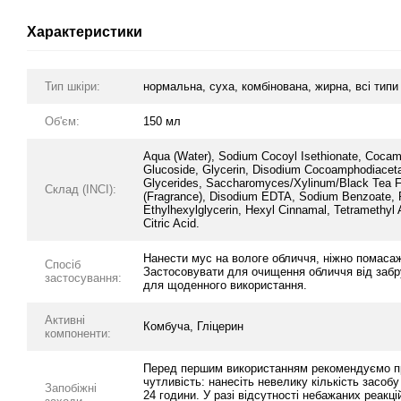
Характеристики
Тип шкіри:
нормальна, суха, комбінована, жирна, всі типи
Об'єм:
150 мл
Aqua (Water), Sodium Cocoyl Isethionate, Cocam
Glucoside, Glycerin, Disodium Cocoamphodiaceta
Glycerides, Saccharomyces/Xylinum/Black Tea F
Склад (INCI):
(Fragrance), Disodium EDTA, Sodium Benzoate, 
Ethylhexylglycerin, Hexyl Cinnamal, Tetramethyl
Citric Acid.
Нанести мус на вологе обличчя, ніжно помасаж
Спосіб
Застосовувати для очищення обличчя від забру
застосування:
для щоденного використання.
Активні
Комбуча, Гліцерин
компоненти:
Перед першим використанням рекомендуємо пр
чутливість: нанесіть невелику кількість засобу
Запобіжні
24 години. У разі відсутності небажаних реакц