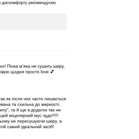
бо дискомфорту рекомендуємо
! Пінка м’яка не сушить шкіру,
товую щодня просто love 💕
ак як після них часто лишається
нована та схильна до жирності.
пу", та й ще в додаток так не
цей міцелярний мус чудо!!!!!
цьому не пересушуючи шкіру, а
ой самий ідеальний засіб!