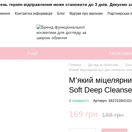
ень термін відправлення може становити до 3 днів. Дякуємо за
рнення
Контактна інформація
Блог
Відгуки про магазин
Партнерська 
Акції
Аксесуари
Головна
Догляд за обличчям
Засо
М'який міцелярний мус для глибокого оч
М’який міцелярни
Soft Deep Cleans
В наявності
Артикул: 48231094102
169 грн
188 грн